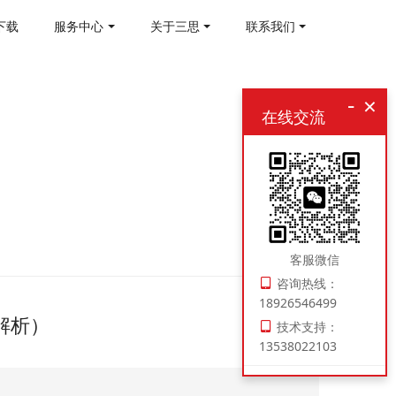
下载
服务中心
关于三思
联系我们
-
×
在线交流
客服微信
咨询热线：
18926546499
解析）
技术支持：
13538022103