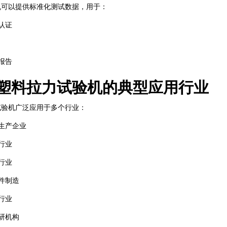
机可以提供标准化测试数据，用于：
量认证
测报告
塑料拉力试验机的典型应用行业
试验机广泛应用于多个行业：
品生产企业
料行业
料行业
部件制造
器行业
科研机构