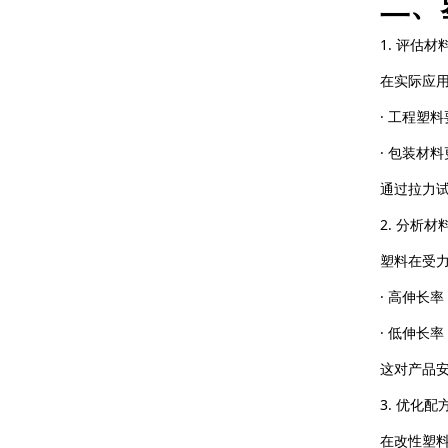
二、
1. 评估
在实际应
· 工程塑
· 包装材
通过拉力
2. 分析
塑料在受
· 高伸长
· 低伸长
这对产品
3. 优化
在改性塑