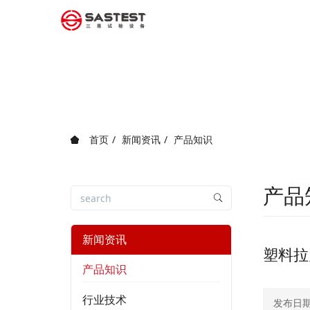
首页
新闻资讯
产品知识
产品
新闻资讯
塑料拉
产品知识
行业技术
发布日期：