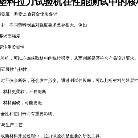
塑料拉力试验机在性能测试中的核
材料强度，判断是否符合使用要求
用中，不同塑料制品对强度要求差异很大。例如：
料要求高强度
料更注重柔韧性
试验机，可以准确获取材料的抗拉强度，从而判断是否符合产品设计要求
材料延展性与韧性
力时不仅会断裂，还会发生形变。通过测试伸长率，可以判断材料的延展
率：材料更柔软，不易脆断
率：材料偏硬，可能更脆
安全性和使用寿命有重要影响。
配方与生产工艺
料或新材料开发过程中，拉力试验机是重要的研发工具。