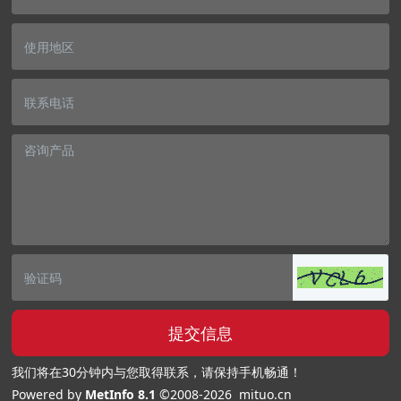
提交信息
我们将在30分钟内与您取得联系，请保持手机畅通！
Powered by
MetInfo 8.1
©2008-2026
mituo.cn