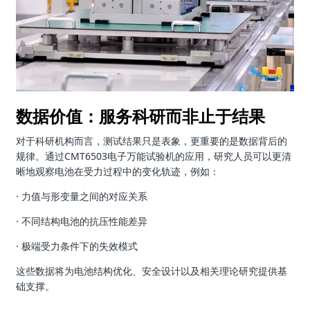
数据价值：服务科研而非止于结果
对于科研机构而言，测试结果只是表象，更重要的是数据背后的
规律。通过CMT6503电子万能试验机的应用，研究人员可以更清
晰地观察电池在受力过程中的变化轨迹，例如：
· 力值与形变量之间的对应关系
· 不同结构电池的抗压性能差异
· 极端受力条件下的失效模式
这些数据将为电池结构优化、安全设计以及相关理论研究提供基
础支撑。