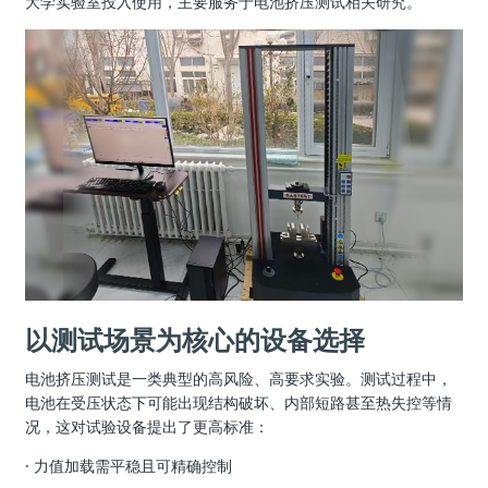
大学实验室投入使用，主要服务于电池挤压测试相关研究。
以测试场景为核心的设备选择
电池挤压测试是一类典型的高风险、高要求实验。测试过程中，
电池在受压状态下可能出现结构破坏、内部短路甚至热失控等情
况，这对试验设备提出了更高标准：
· 力值加载需平稳且可精确控制