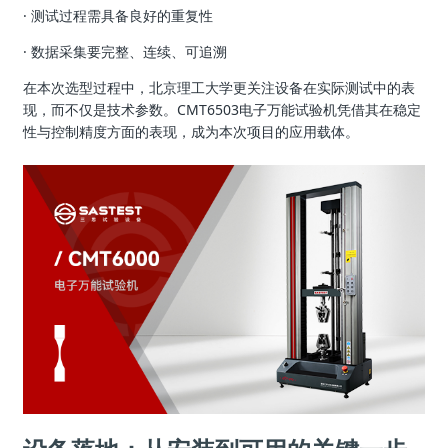
· 测试过程需具备良好的重复性
· 数据采集要完整、连续、可追溯
在本次选型过程中，北京理工大学更关注设备在实际测试中的表
现，而不仅是技术参数。CMT6503电子万能试验机凭借其在稳定
性与控制精度方面的表现，成为本次项目的应用载体。