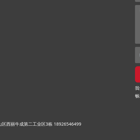
我
畅
山区西丽牛成第二工业区3栋
18926546499