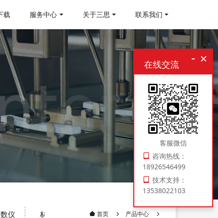
下载
服务中心
关于三思
联系我们
-
×
在线交流
客服微信
咨询热线：
18926546499
技术支持：
13538022103
指数仪
材料制样机
压实密度仪
电子扭转试验机
产品中心
首页