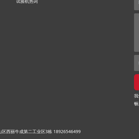
试验机热词
我
畅
山区西丽牛成第二工业区3栋
18926546499