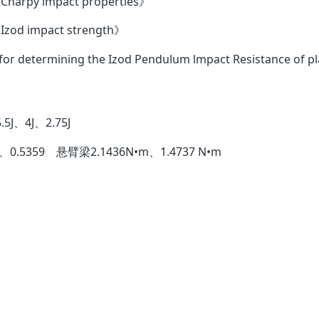
f Charpy impact properties》
f Izod impact strength》
ds for determining the Izod Pendulum lmpact Resistan
.5J
、
4J、2.75J
、0.5359 悬臂梁2.1436N•m、1.4737 N•m