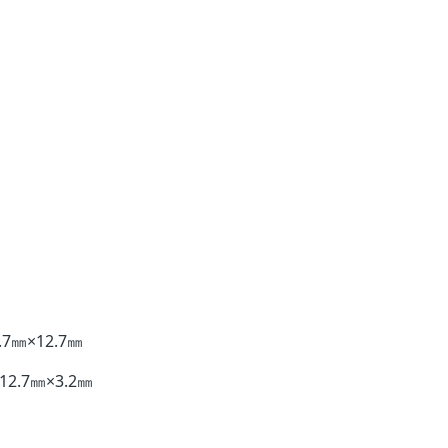
㎜×12.7㎜
.7㎜×3.2㎜