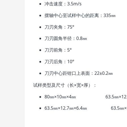
冲击速度：3.5m/s
摆轴中心至试样中心的距离：335㎜
刀刃夹角：75°
刀刃圆角半径：0.8㎜
刀刃前角：5°
刀刃后角：10°
刀刃中心距钳口上表面：22±0.2㎜
试样类型及尺寸（长×宽×厚）：
80㎜×10㎜×4㎜ 63.5㎜×12.7
63.5㎜×12.7㎜×6.4㎜ 63.5㎜×12