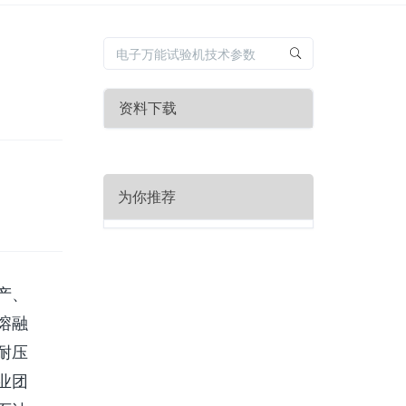
资料下载
为你推荐
产、
熔融
耐压
业团