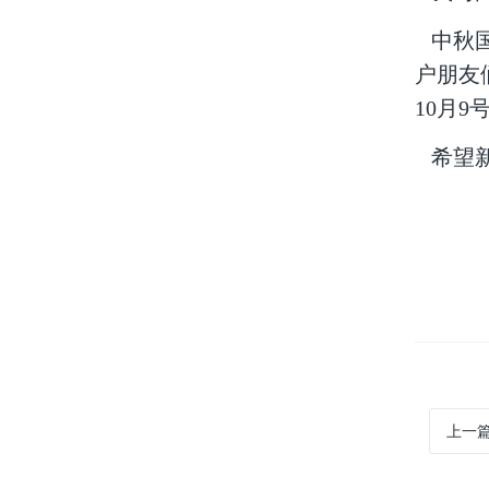
中秋国
户朋友
10月9
希望新
上一