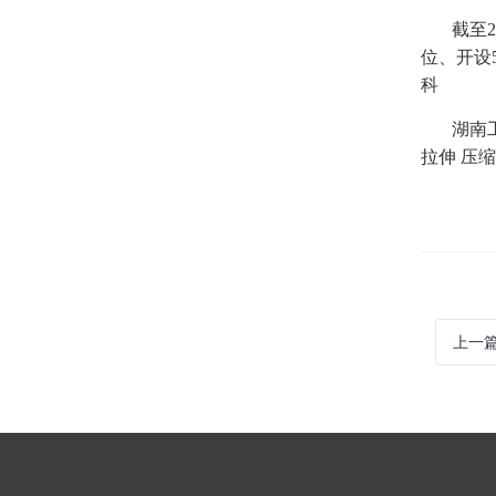
截至
位、开设5
科
湖南
拉伸 压
上一