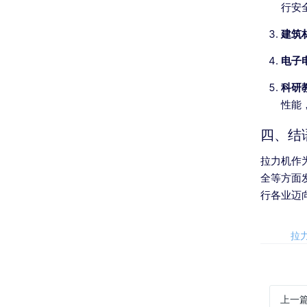
行安
建筑
电子
科研
性能
四、结
拉力机作
全等方面
行各业迈
标签:
拉
上一