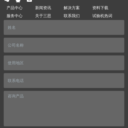
产品中心
新闻资讯
解决方案
资料下载
服务中心
关于三思
联系我们
试验机热词