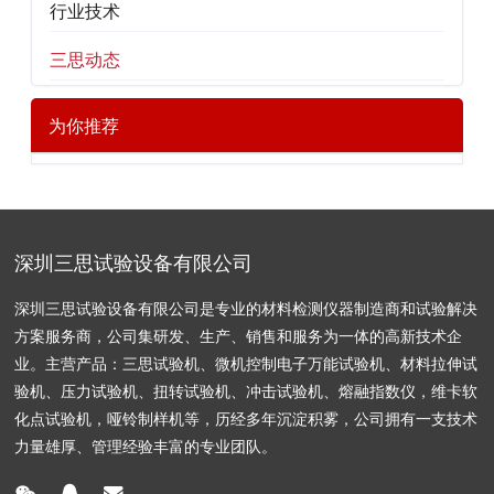
行业技术
三思动态
为你推荐
深圳三思试验设备有限公司
深圳三思试验设备有限公司是专业的材料检测仪器制造商和试验解决
方案服务商，公司集研发、生产、销售和服务为一体的高新技术企
业。主营产品：三思试验机、微机控制电子万能试验机、材料拉伸试
验机、压力试验机、扭转试验机、冲击试验机、熔融指数仪，维卡软
化点试验机，哑铃制样机等，历经多年沉淀积雾，公司拥有一支技术
力量雄厚、管理经验丰富的专业团队。