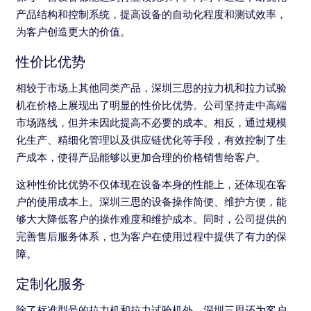
产品结构和控制系统，提高设备的自动化程度和测试效率，
为客户创造更大的价值。
性价比优势
相较于市场上其他同类产品，深圳三思的拉力机和拉力试验
机在价格上展现出了明显的性价比优势。公司坚持走中高端
市场路线，但并未因此提高不必要的成本。相反，通过规模
化生产、精细化管理以及供应链优化等手段，有效控制了生
产成本，使得产品能够以更加合理的价格销售给客户。
这种性价比优势不仅体现在设备本身的性能上，还体现在客
户的使用成本上。深圳三思的设备操作简便、维护方便，能
够大大降低客户的操作难度和维护成本。同时，公司提供的
完善售后服务体系，也为客户在使用过程中提供了有力的保
障。
定制化服务
除了标准型号的拉力机和拉力试验机外，深圳三思还为客户