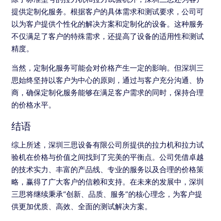
提供定制化服务。根据客户的具体需求和测试要求，公司可
以为客户提供个性化的解决方案和定制化的设备。这种服务
不仅满足了客户的特殊需求，还提高了设备的适用性和测试
精度。
当然，定制化服务可能会对价格产生一定的影响。但深圳三
思始终坚持以客户为中心的原则，通过与客户充分沟通、协
商，确保定制化服务能够在满足客户需求的同时，保持合理
的价格水平。
结语
综上所述，深圳三思设备有限公司所提供的拉力机和拉力试
验机在价格与价值之间找到了完美的平衡点。公司凭借卓越
的技术实力、丰富的产品线、专业的服务以及合理的价格策
略，赢得了广大客户的信赖和支持。在未来的发展中，深圳
三思将继续秉承“创新、品质、服务”的核心理念，为客户提
供更加优质、高效、全面的测试解决方案。