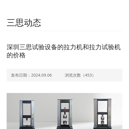
三思动态
深圳三思试验设备的拉力机和拉力试验机
的价格
发布日期：2024.09.06
浏览次数（
453）