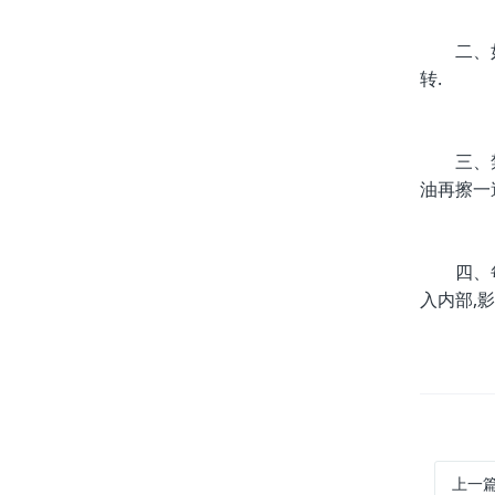
二、如果
转.
三、禁止
油再擦一
四、每次
入内部,
上一