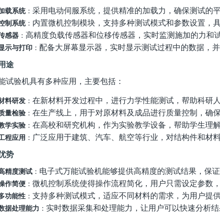
采用电动伺服系统，提供精准的加载力，确保测试的
加载系统
：
内置微机控制模块，支持多种测试模式和参数设置，
控制系统
：
高精度负载传感器和位移传感器，实时监测施加的力和
传感器
：
配备大屏幕显示器，实时显示测试过程中的数据，并
显示与打印
：
用途
能试验机具有多种应用，主要包括：
在新材料开发过程中，进行力学性能测试，帮助科研
材料研发
：
在生产线上，用于对原材料及成品进行质量控制，确
质量检验
：
在高校和研究机构，作为实验教学设备，帮助学生理
教学实验
：
广泛应用于建筑、汽车、航空等行业，对结构件和材
工程应用
：
优势
电子式万能试验机能够提供高精度的测试结果，保证
高精度测试
：
微机控制系统使得操作流程简化，用户只需设定参数
操作简便
：
支持多种测试模式，适应不同材料的需求，为用户提
多功能性
：
实时数据采集和处理能力，让用户可以快速分析结
数据处理能力
：