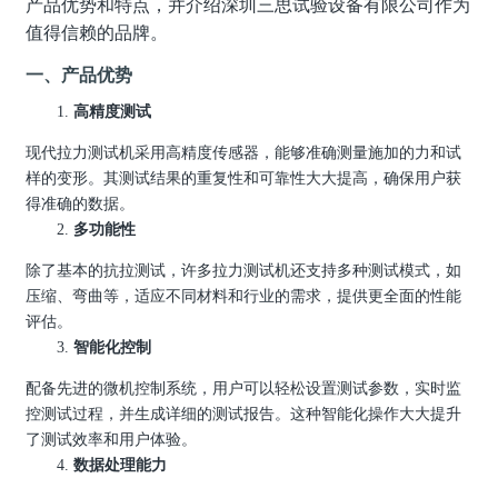
产品优势和特点，并介绍深圳三思试验设备有限公司作为
值得信赖的品牌。
一、产品优势
1.
高精度测试
现代拉力测试机采用高精度传感器，能够准确测量施加的力和试
样的变形。其测试结果的重复性和可靠性大大提高，确保用户获
得准确的数据。
2.
多功能性
除了基本的抗拉测试，许多拉力测试机还支持多种测试模式，如
压缩、弯曲等，适应不同材料和行业的需求，提供更全面的性能
评估。
3.
智能化控制
配备先进的微机控制系统，用户可以轻松设置测试参数，实时监
控测试过程，并生成详细的测试报告。这种智能化操作大大提升
了测试效率和用户体验。
4.
数据处理能力