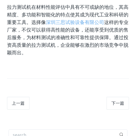
拉力测试机在材料性能评估中具有不可或缺的地位，其高
精度、多功能和智能化的特点使其成为现代工业和科研的
重要工具。选择像
深圳三思试验设备有限公司
这样的专业
厂家，不仅可以获得高性能的设备，还能享受到优质的售
后服务，为材料测试的准确性和可靠性提供保障。通过投
资高质量的拉力测试机，企业能够在激烈的市场竞争中脱
颖而出。
上一篇
下一篇