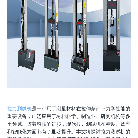
拉力测试机
是一种用于测量材料在拉伸条件下力学性能的
重要设备，广泛应用于材料科学、制造业、研究机构等多
个领域。随着科技的进步，现代拉力测试机在精度、效率
和智能化方面都有了显著提升。本文将探讨拉力测试机的