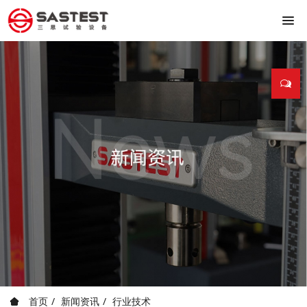
首页
新闻资讯
行业技术