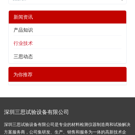
新闻资讯
产品知识
行业技术
三思动态
为你推荐
深圳三思试验设备有限公司
深圳三思试验设备有限公司是专业的材料检测仪器制造商和试验解决
方案服务商，公司集研发、生产、销售和服务为一体的高新技术企