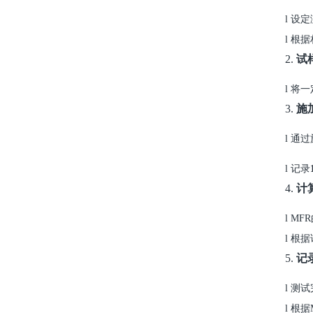
l
设定
l
根据
2.
试
l
将一
3.
施
l
通过
l
记录
4.
计
l
MFR
l
根据
5.
记
l
测试
l
根据