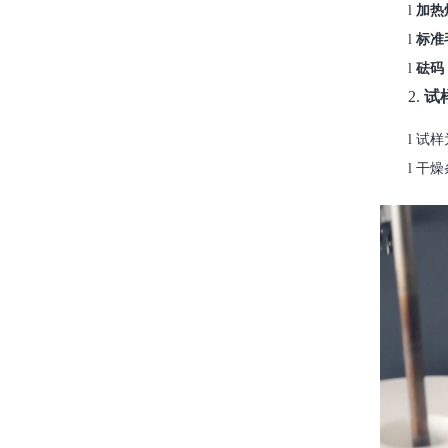
l
加热
l
标准
l
砝码
2.
试
l
试样
l
干燥