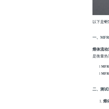
以下是
针
一、
MF
熔
体流动
是衡量热
l
MF
l
MF
二、测试
1.
熔