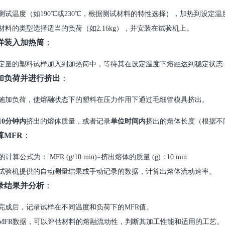
测试温度（如
190℃或230℃，根据测试材料的特性选择），加热到设定
材料的类型选择适当的负荷（如
2.16kg），并安装在试验机上。
样装入加热筒
：
定量的塑料试样加入到加热筒中，等待其在设定温度下熔融达到稳定状态
加负荷并进行挤出
：
施加负荷，使熔融状态下的塑料在压力作用下通过毛细管模具挤出。
10分钟内
挤出的熔体质量，或者记录
单位时间内
挤出的熔体长度（根据不
算
MFR
：
的计算公式为： MFR (g/10 min)=挤出熔体的质量 (g)
÷
10 min
试验机提供的自动测量结果或手动记录的数据，计算出熔体流动速率。
录结果并分析
：
完成后，记录试样在不同温度和负荷下的
MFR值。
MFR数据，可以评估材料的熔融流动性，判断其加工性能和适用的工艺。