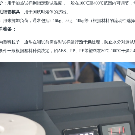
炉
：用于加热试样到指定测试温度，一般在
100℃至400℃范围内可调节
毛细管模具
：用于测试时熔体的挤出。
：用来施加负荷，通常包括
2.16kg、5kg、10kg等（根据材料的流动性
样准备
：
为塑料粒子，通常在测试前需要对试样进行
预干燥
处理，防止水分对测试
条件一般根据塑料种类决定，如
ABS、PP、PE等塑料在80℃-100℃干燥2