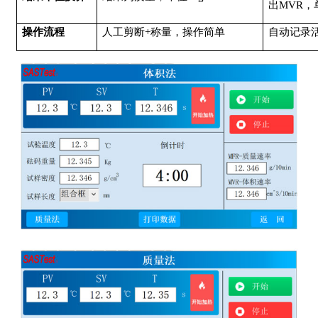
出MVR，单
操作流程
人工剪断
+称量，操作简单
自动记录