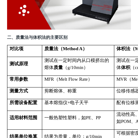
二、质量法与体积法的主要区别
对比项
质量法（
Method A）
体积法（
M
测试在一定时间内从口模挤出的
测试在一
测试原理
熔体
质量
（
g/10min）
体
体积
（
c
常用参数
MFR（Melt Flow Rate）
MVR（Melt
测量方式
剪断熔体、称重
位移传感
所需设备配置
基本熔指仪
+电子天平
配有位移
流动性高
适用材料范围
一般热塑性塑料，如
PE、PP
如
POM、
可根据密
结果单位换算
结果为质量，单位：
g/10min