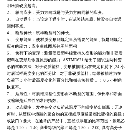
明压痕硬度越高。
2 、 轴向应变：受力方向或是与受力方向同轴的应变。
3 、 自动返车：当设定了返车时 , 在试验结束后 , 横梁会自动返
回到零点。
4 、 断裂伸长：试样断裂时的伸长。
5 、 变形能量：使材质变形到规定量所需要的能量 , 就是到规定
应变的应力：应变曲线图所包围的面积
6 、 负荷下的变形：测量硬质塑料经受持久变形的能力和非硬质
塑料在变形后恢复原形的能力 .ASTMD621 给出了测试这两种变
形的试验方法 . 对于硬质塑料 , 变形被描述为在规定负荷下 ,24 小
时后试样高度变化的百分比 . 对于非硬质塑料 , 结果被描述为在
负荷下 3 小时后高度变化的百分比和撤去负荷后 1 ： 0.5 小时的
恢复率。
7 、 延展性：材质维持塑性变形而不断裂的范围 , 伸长率和断面
收缩率是延展性的常用指数。
8 、 动态蠕变：发生在变动负荷或温度下的蠕变挤出膨胀：无论
何时 , 从硬模中熔融的聚合物的直径或厚度通常都比硬模的直径 (
或缺口 ) 要大 . 在通常的产品中 , 直径或厚度的比率范围：聚氯乙
烯是 1.20 ： 1.40, 商业等级的聚乙烯是 1.50 ： 2.00, 具有高分子