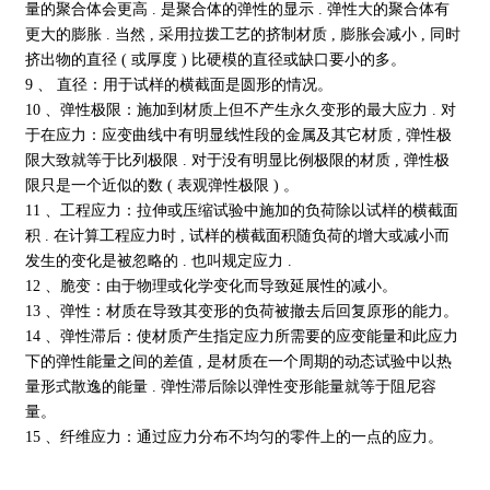
量的聚合体会更高 . 是聚合体的弹性的显示 . 弹性大的聚合体有
更大的膨胀 . 当然 , 采用拉拨工艺的挤制材质 , 膨胀会减小 , 同时
挤出物的直径 ( 或厚度 ) 比硬模的直径或缺口要小的多。
9 、 直径：用于试样的横截面是圆形的情况。
10 、弹性极限：施加到材质上但不产生永久变形的最大应力 . 对
于在应力：应变曲线中有明显线性段的金属及其它材质 , 弹性极
限大致就等于比列极限 . 对于没有明显比例极限的材质 , 弹性极
限只是一个近似的数 ( 表观弹性极限 ) 。
11 、工程应力：拉伸或压缩试验中施加的负荷除以试样的横截面
积 . 在计算工程应力时 , 试样的横截面积随负荷的增大或减小而
发生的变化是被忽略的 . 也叫规定应力 .
12 、脆变：由于物理或化学变化而导致延展性的减小。
13 、弹性：材质在导致其变形的负荷被撤去后回复原形的能力。
14 、弹性滞后：使材质产生指定应力所需要的应变能量和此应力
下的弹性能量之间的差值 , 是材质在一个周期的动态试验中以热
量形式散逸的能量 . 弹性滞后除以弹性变形能量就等于阻尼容
量。
15 、纤维应力：通过应力分布不均匀的零件上的一点的应力。