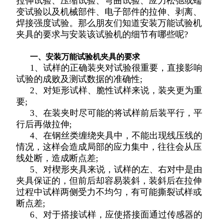
拉伸试验、压缩试验、弯曲试验、应力松弛或蠕
变试验以及机械部件、电子部件的拉伸、剥离、
焊接强度试验。那么朋友们知道安装万能试验机
夹具的要求与安装该试验机的细节有哪些呢?
一、安装万能试验机夹具的要求
1、试样的正确装夹对试验很重要，直接影响
试验的成败及测试数据的准确性;
2、对矩形试样、脆性试样来说，装夹更为重
要;
3、在装夹时尽可能的将试样前后装平行，平
行后再做拉伸;
4、在钢丝类缠绕夹具中，不能出现线压线的
情况，这样会造成局部的应力集中，往往会从压
线处断，造成断点差;
5、对楔形夹具来说，试样的左、右对中是由
夹具保证的，但前后却容易装斜，装斜后在拉伸
过程中试样两侧受力不均匀，有可能撕裂试样或
断点差;
6、对于搭接试样，应使搭接面通过传感器的