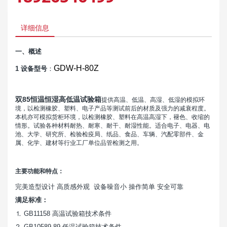
详细信息
一、
概述
GDW-H-80Z
1 设备型号
：
双85恒温恒湿高低温试验箱
提供高温、低温、高湿、低湿的模拟环
境，以检测橡胶、塑料、电子产品等测试前后的材质及强力的减衰程度。
本机亦可模拟货柜环境，以检测橡胶、塑料在高温高湿下，褪色、收缩的
情形。试验各种材料耐热、耐寒、耐干、耐湿性能。适合电子、电器、电
池、大学、研究所、检验检疫局、纸品、食品、车辆、汽配零部件、金
属、化学、建材等行业工厂单位品管检测之用。
主要功能和特点：
完美造型设计
高质感外观
设备噪音小
操作简单
安全可靠
满足标准：
⒈ GB11158 高温试验箱技术条件
⒉ GB10589-89 低温试验箱技术条件