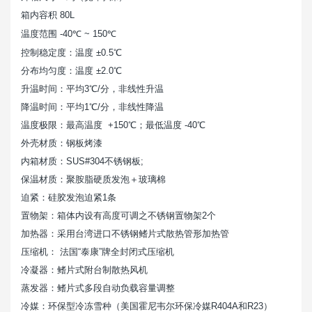
箱内容积
80L
温度范围
-40℃ ~ 150℃
控制稳定度：温度
±0.5℃
分布均匀度：温度
±2.0℃
升温时间：平均
3℃/分，非线性升温
降温时间：平均
1℃/分，非线性降温
温度极限：最高温度
+150℃；最低温度 -40℃
外壳材质：钢板烤漆
内箱材质：
SUS#304不锈钢板;
保温材质：聚胺脂硬质发泡＋玻璃棉
迫紧：硅胶发泡迫紧
1条
置物架：箱体内设有高度可调之不锈钢置物架
2个
加热器：采用台湾进口不锈钢鳍片式散热管形加热管
压缩机：
法国“泰康”牌全封闭式压缩机
冷凝器：鳍片式附台制散热风机
蒸发器：鳍片式多段自动负载容量调整
冷媒：环保型冷冻雪种（美国霍尼韦尔环保冷媒
R404A和R23）