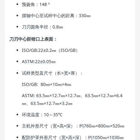
预扬角：148 º
摆轴中心至试样中心的距离：330㎜
刀刃圆角半径：0.8㎜
刀刃中心距钳口上表面：
ISO/GB:22±0.2㎜（ISO/GB）
ASTM:22±0.05㎜
试样类型及尺寸（长×宽×厚）：
ISO/GB: 80㎜×10㎜×4㎜
ASTM: 63.5㎜×12.7㎜×12.7㎜、63.5㎜×12.7㎜×6.4
㎜、63.5㎜×12.7㎜×3.2㎜
环境温度：10～35℃
主机外形尺寸（宽×高×深）：约760㎜×800㎜×520㎜
配防护罩外形尺寸（宽×高×深）：约1050㎜×1030㎜