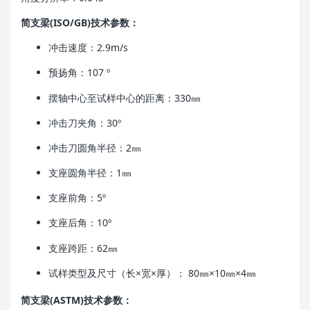
简支梁(ISO/GB)技术参数：
冲击速度：2.9m/s
预扬角：107 º
摆轴中心至试样中心的距离：330㎜
冲击刀夹角：30º
冲击刀圆角半径：2㎜
支座圆角半径：1㎜
支座前角：5º
支座后角：10º
支座跨距：62㎜
试样类型及尺寸（长×宽×厚）： 80㎜×10㎜×4㎜
简支梁(ASTM)技术参数：