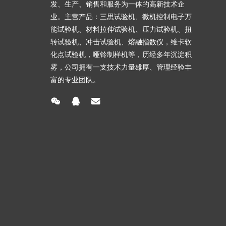
发、生产、销售和服务为一体的高新技术企
业。主营产品：三思试验机、微机控制电子万
能试验机、材料拉伸试验机、压力试验机、扭
转试验机、冲击试验机、熔融指数仪，维卡软
化点试验机，哑铃制样机等，历经多年沉淀积
雾，公司拥有一支技术力量雄厚、管理经验丰
富的专业团队。