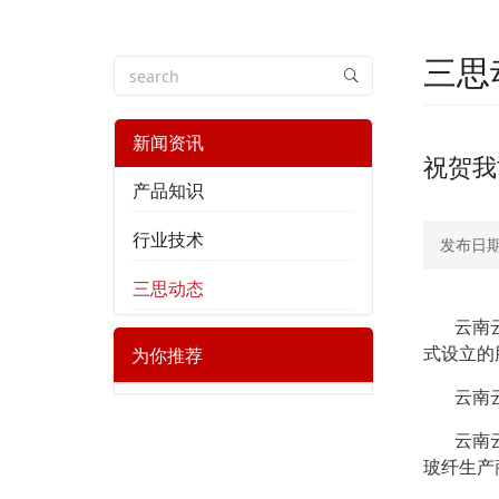
三思
新闻资讯
祝贺我
产品知识
行业技术
发布日期：
三思动态
云南云
为你推荐
式设立的
云南
云南
玻纤生产