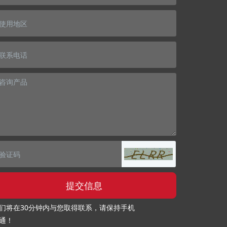
提交信息
们将在30分钟内与您取得联系，请保持手机
通！