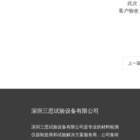
此次
客户验收
上一
深圳三思试验设备有限公司
深圳三思试验设备有限公司是专业的材料检测
仪器制造商和试验解决方案服务商，公司集研