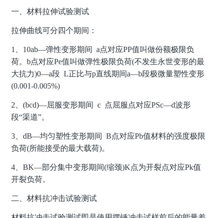
一、材料拉伸试验测试
拉伸曲线可分四个期间：
1、10ab—弹性变形期间 a点对应PP值叫做份额极限负
荷。b点对应Pe值叫做弹性极限负荷(不发生永世变形的最
大抗力)0—a段 L正比与p直线期间a—b段极微量塑性变形
(0.001-0.005%)
2、(bcd)—屈服变形期间 c 点屈服点对应PSc—d波形
段“渠道”。
3、dB—均匀塑性变形期间 B点对应Pb值材料的强度极限
负荷(所能接受的最大载荷)。
4、BK—部分集中变形期间(缩颈)K点为开裂点对应Pk值
开裂负荷。
二、材料抗冲击试验测试
材料抗冲击试验测试即是使用摆锤冲击试样前后的能量差