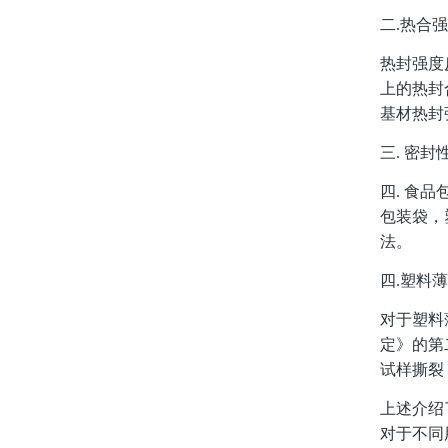
二.热合
热封强度
上的热封
基材热封
三. 密封
四. 食
包装袋，
法。
四.塑料
对于塑料
定》的第
试样撕裂
上述介绍
对于不同