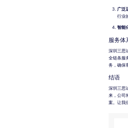
广泛
行业
智能
服务体
深圳三思
全链条服
务，确保
结语
深圳三思
来，公司
案。让我