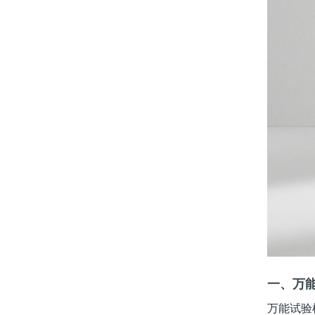
一、万
万能试验