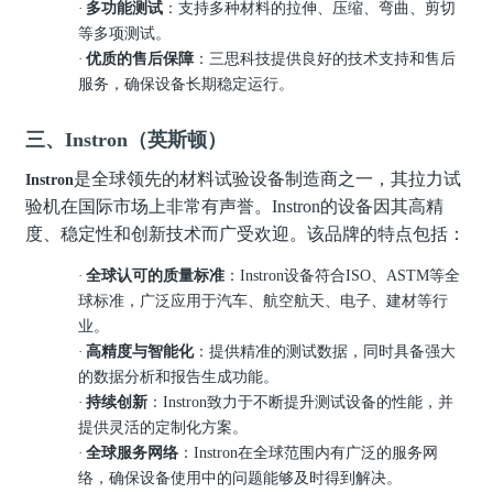
·
多功能测试
：支持多种材料的拉伸、压缩、弯曲、剪切
等多项测试。
·
优质的售后保障
：三思科技提供良好的技术支持和售后
服务，确保设备长期稳定运行。
三、Instron（英斯顿）
是全球领先的材料试验设备制造商之一，其拉力试
Instron
验机在国际市场上非常有声誉。
Instron
的设备因其高精
度、稳定性和创新技术而广受欢迎。该品牌的特点包括：
·
全球认可的质量标准
：
Instron
设备符合
ISO
、
ASTM
等全
球标准，广泛应用于汽车、航空航天、电子、建材等行
业。
·
高精度与智能化
：提供精准的测试数据，同时具备强大
的数据分析和报告生成功能。
·
持续创新
：
Instron
致力于不断提升测试设备的性能，并
提供灵活的定制化方案。
·
全球服务网络
：
Instron
在全球范围内有广泛的服务网
络，确保设备使用中的问题能够及时得到解决。