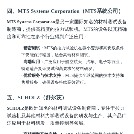
四、MTS Systems Corporation（MTS系统公司）
是另一家国际知名的材料测试设备
MTS Systems Corporation
制造商，提供高精度的拉力试验机。
MTS
的设备以其精确
度和可靠性在多个行业得到广泛应用：
·
精密测试
：
MTS
的拉力试验机在微小变形和高负载条件
下仍能保持精度，适合高端材料测试。
·
高端应用
：广泛应用于航空航天、汽车、电子等行业，
特别适合复杂测试和高要求的材料研发。
·
优质服务与技术支持
：
MTS
提供全球范围的技术支持和
售后服务，确保设备持续高效运行。
五、SCHOLZ（舒尔茨）
是欧洲知名的材料测试设备制造商，专注于拉力
SCHOLZ
试验机及其他材料力学测试设备的研发与生产。其产品广
泛应用于材料研发、质量控制等领域。