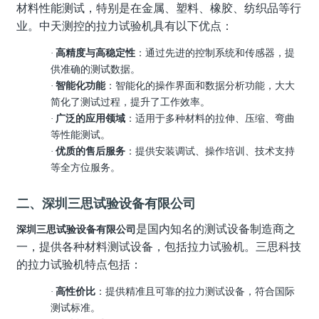
材料性能测试，特别是在金属、塑料、橡胶、纺织品等行
业。中天测控的拉力试验机具有以下优点：
·
高精度与高稳定性
：通过先进的控制系统和传感器，提
供准确的测试数据。
·
智能化功能
：智能化的操作界面和数据分析功能，大大
简化了测试过程，提升了工作效率。
·
广泛的应用领域
：适用于多种材料的拉伸、压缩、弯曲
等性能测试。
·
优质的售后服务
：提供安装调试、操作培训、技术支持
等全方位服务。
二、
深圳
三思
试验设备
有限公司
是国内知名的测试设备制造商之
深圳
三思
试验设备
有限公司
一，提供各种材料测试设备，包括拉力试验机。三思科技
的拉力试验机特点包括：
·
高性价比
：提供精准且可靠的拉力测试设备，符合国际
测试标准。