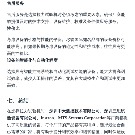
售后服务
售后服务是选择拉力试验机时必须考虑的重要因素。确保厂商能
够提供及时的技术支持、设备维护、校准及备件供应等服务。
性价比
考虑设备的价格与性能的平衡。尽管国际知名品牌的设备价格可
能较高，但如果长期考虑设备的稳定性和维护成本，往往具有更
高的性价比。
设备的智能化与自动化程度
选择具有智能控制系统和自动化测试功能的设备，能大大提高测
试效率，减少人工操作的误差，尤其在大规模生产和测试中更加
高效。
七、总结
在选择拉力试验机时，
深圳中天测控技术有限公司
、
深圳
三思
试
验设备
有限公司
、
Instron
、
MTS Systems Corporation
等厂商都提
供了高质量的设备。每个厂商的产品都有其特点，选择最适合自
己需求的厂家，将有助于提升测试效率和测试精度，同时保证设