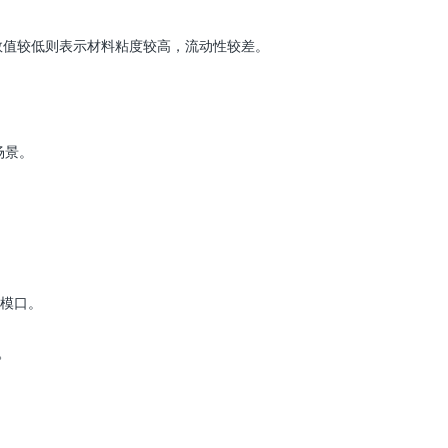
数值较低则表示材料粘度较高，流动性较差。
场景。
模口。
。