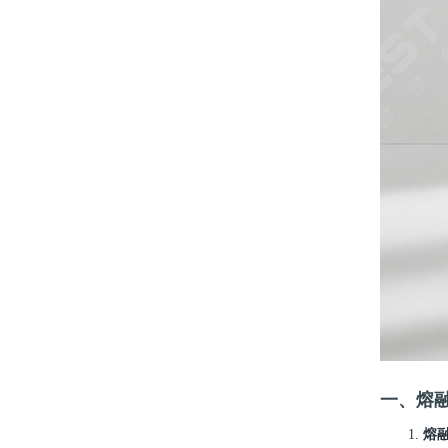
一、熔
1.
熔