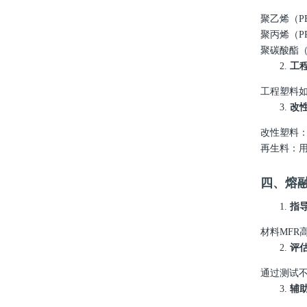
聚乙烯（
P
聚丙烯（
P
聚碳酸酯
2.
工
工程塑料
3.
改
改性塑料
再生料：
四、熔
1.
指
材料
MFR
2.
评
通过测试
3.
辅