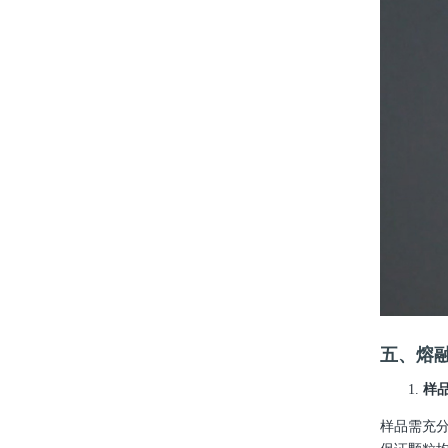
五、熔
1.
样
样品需充