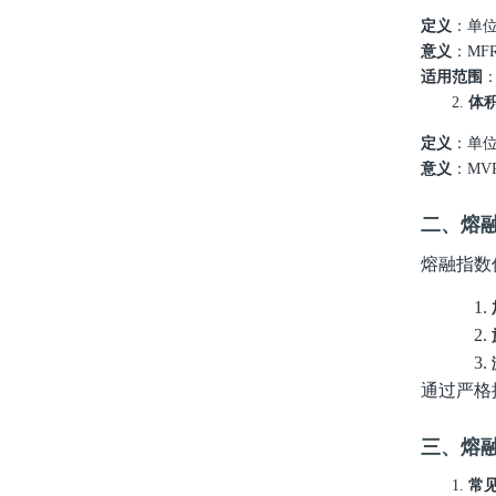
定义
：单
意义
：
MF
适用范围
2.
体
定义
：单
意义
：
MV
二、熔
熔融指数
1.
2.
3.
通过严格
三、熔
1.
常