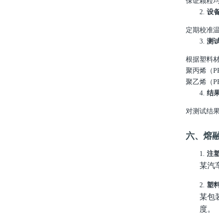
保证颗粒
2.
设
定期校准
3.
测
根据塑料
聚丙烯（
P
聚乙烯（
P
4.
结
对测试结
六、熔
1.
注
某汽
2.
塑
某包
度。