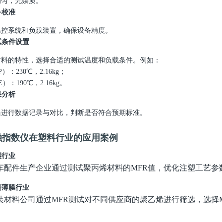
均匀，无杂质。
备校准
温控系统和负载装置，确保设备精度。
试条件设置
材料的特性，选择合适的测试温度和负载条件。例如：
P
）：
230℃
，
2.16kg
；
E
）：
190℃
，
2.16kg
。
果分析
果进行数据记录与对比，判断是否符合预期标准。
融指数仪在塑料行业的应用案例
塑行业
车配件生产企业通过测试聚丙烯材料的
MFR
值，优化注塑工艺参
料薄膜行业
装材料公司通过
MFR
测试对不同供应商的聚乙烯进行筛选，选择