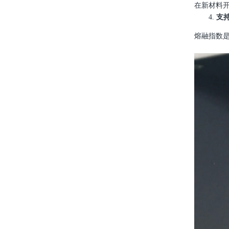
在新材料
4.
支
熔融指数