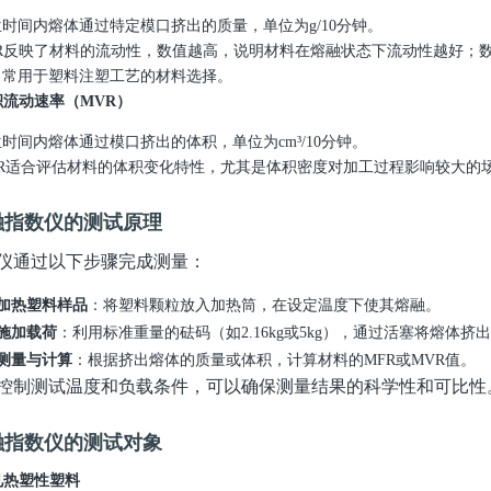
位时间内熔体通过特定模口挤出的质量，单位为
g/10
分钟。
R
反映了材料的流动性，数值越高，说明材料在熔融状态下流动性越好；
：常用于塑料注塑工艺的材料选择。
积流动速率（
MVR
）
位时间内熔体通过模口挤出的体积，单位为
cm³/10
分钟。
R
适合评估材料的体积变化特性，尤其是体积密度对加工过程影响较大的
融指数仪的测试原理
仪通过以下步骤完成测量：
加热塑料样品
：将塑料颗粒放入加热筒，在设定温度下使其熔融。
施加载荷
：利用标准重量的砝码（如
2.16kg
或
5kg
），通过活塞将熔体挤出
测量与计算
：根据挤出熔体的质量或体积，计算材料的
MFR
或
MVR
值。
控制测试温度和负载条件，可以确保测量结果的科学性和可比性
融指数仪的测试对象
见热塑性塑料