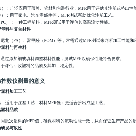
E
）：广泛应用于薄膜、管材和包装行业，
MFR
用于评估其注塑或挤出性
P
）：用于家电、汽车零部件等，
MFR
测试帮助优化注塑工艺。
（
PC
）：一种工程塑料，
MFR
测试用于评估其高温流动性能。
程塑料与复合材料
如尼龙（
PA
）、聚甲醛（
POM
）等，常需通过
MFR
测试来判断加工性能和
性塑料与再生料
：通过添加剂或填料调整材料性能，测试
MFR
以确保性能符合要求。
用于评估回收塑料的品质及其加工稳定性。
融指数仪测量的意义
导塑料加工工艺
高：适用于注塑工艺；材料
MFR
低：更适合挤出成型工艺。
估塑料品质
不同批次塑料的
MFR
值，确保材料的流动性能一致，从而保证生产产品的
助研发与改性