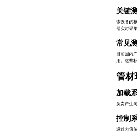
关键
该设备的
器实时采集
常见测
目前国内广泛
用。这些
管材
加载
负责产生
控制
通过力值