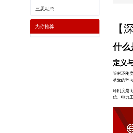
三思动态
【
为你推荐
什么
定义
管材环刚
承受的环
环刚度是衡
信、电力