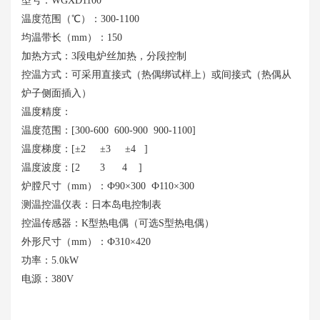
型号：
WGXD1100
温度范围（
℃）：300-1100
均温带长（
mm）：150
加热方式：
3段电炉丝加热，分段控制
控温方式：可采用直接式（热偶绑试样上）或间接式（热偶从
炉子侧面插入）
温度精度：
温度范围：
[300-600 600-900 900-1100]
温度梯度：
[±2 ±3 ±4 ]
温度波度：
[2 3 4 ]
炉膛尺寸（
mm）：Ф90×300 Ф110×300
测温控温仪表：日本岛电控制表
控温传感器：
K型热电偶（可选S型热电偶）
外形尺寸（
mm）：Ф310×420
功率：
5.0kW
电源：
380V