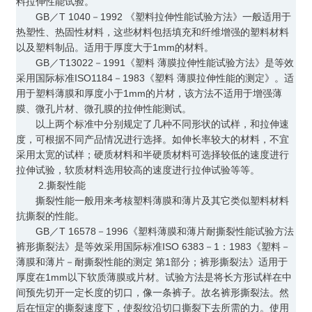
料拉伸性能试验。
GB／T 1040－1992 《塑料拉伸性能试验方法》一般适用于
热塑性、热固性材料，这些材料包括填充和纤维增强的塑料材料
以及塑料制品。适用于厚度大于1mm的材料。
GB／T13022－1991《塑料 薄膜拉伸性能试验方法》是等效
采用国际标准ISO1184－1983《塑料 薄膜拉伸性能的测定》。适
用于塑料薄膜和厚度小于1mm的片材，该方法不适用于增强薄
膜、微孔片材、微孔膜的拉伸性能测试。
以上两个标准中分别规定了几种不同形状的试样，和拉伸速
度，可根据不同产品情况进行选择。如伸长率较大的材料，不宜
采用太宽的试样；硬质材料和半硬质材料可选择较低的速度进行
拉伸试验，软质材料选用较高的速度进行拉伸试验等等。
2.撕裂性能
撕裂性能一般用来考核塑料薄膜和薄片及其它类似塑料材料
抗撕裂的性能。
GB／T 16578－1996《塑料薄膜和薄片耐撕裂性能试验方法
裤形撕裂法》是等效采用国际标准ISO 6383－1：1983《塑料－
薄膜和薄片－耐撕裂性能的测定 第1部分；裤形撕裂法》适用于
厚度在1mm以下软质薄膜或片材。试验方法是将长方形试样在中
间预先切开一定长度的切口，像一条裤子。故名裤形撕裂法。然
后在恒定的撕裂速度下，使裂纹沿切口撕裂下去所需的力。使用