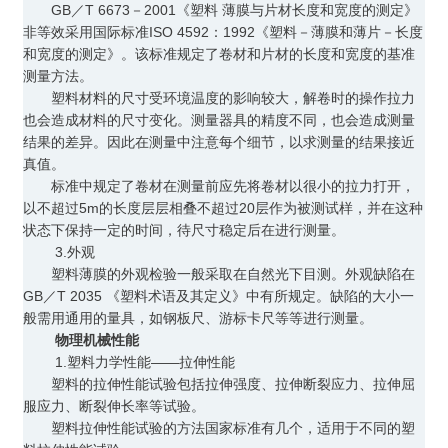
GB／T 6673－2001《塑料 薄膜与片材长度和宽度的测定》
非等效采用国际标准ISO 4592：1992《塑料－薄膜和薄片－长度
和宽度的测定》。该标准规定了卷材和片材的长度和宽度的基准
测量方法。
塑料材料的尺寸受环境温度的影响较大，解卷时的操作拉力
也会造成材料的尺寸变化。测量器具的精度不同，也会造成测量
结果的差异。因此在测量中注意每个细节，以求测量的结果接近
真值。
标准中规定了卷材在测量前应先将卷材以很小的拉力打开，
以不超过5m的长度层层相叠不超过20层作为被测试样，并在这种
状态下保持一定的时间，待尺寸稳定后在进行测量。
3.外观
塑料薄膜的外观检验一般采取在自然光下目测。外观缺陷在
GB／T 2035 《塑料术语及其定义》中有所规定。缺陷的大小一
般需用通用的量具，如钢板尺、游标卡尺等等进行测量。
物理机械性能
1.塑料力学性能——拉伸性能
塑料的拉伸性能试验包括拉伸强度、拉伸断裂应力、拉伸屈
服应力、断裂伸长率等试验。
塑料拉伸性能试验的方法国家标准有几个，适用于不同的塑