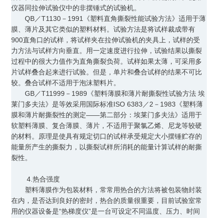
仪器同拉伸试验仪中的非摆锤式的试验机。
QB／T1130－1991《塑料直角撕裂性能试验方法》适用于薄
膜、薄片及其它类似的塑料材料。试验方法是将试样裁成带有
900直角口的试样，将试样夹在拉伸试验机的夹具上，试样的受
力方法与试样方向垂直。用一定速度进行拉伸，试验结果以撕裂
过程中的很大力值作为直角撕裂负荷。试样如果太薄，可采用多
片试样叠合起来进行试验。但是，单片和叠合试样的结果不可比
较。叠合试样不适用于泡沫塑料片。
GB／T11999－1989《塑料薄膜和薄片耐撕裂性试验方法 埃
莱门多夫法》是等效采用国际标准ISO 6383／2－1983《塑料薄
膜和薄片耐撕裂性的测定――第二部分：埃莱门多夫法》适用于
软塑料薄膜、复合薄膜、薄片，不适用于聚氯乙烯、尼龙等较硬
的材料。原理是使具有规定切口的试样承受规定大小摆锤贮存的
能量所产生的撕裂力，以撕裂试样所消耗的能量计算试样的耐撕
裂性。
4.热合强度
塑料薄膜作为包装材料，常常用热合的方法将被包装物封装
在内，是否达到良好的密封，热合的质量很重要，目前试验室常
用的仪器设备是“热梯度仪”是一台可设定不同温度、压力、时间