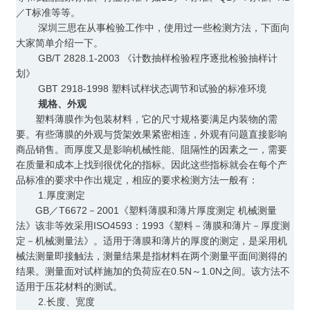
／T标准等等。
深圳三思在从事检验工作中，使用过一些检测方法，下面向
大家简单介绍一下。
GB/T 2828.1-2003 《计数抽样检验程序逐批检验抽样计
划》
GBT 2918-1998 塑料试样状态调节和试验的标准环境
规格、外观
塑料薄膜作为包装材料，它的尺寸规格要满足内装物的需
要。有些薄膜的外观与货架效果紧密相连，外观有问题直接影响
商品销售。而厚度又是影响机械性能、阻隔性的因素之一，需要
在质量和成本上找到很优化的指标。因此这些指标就会在每个产
品标准的要求中作出规定，相应的要求检测方法一般有：
1.厚度测定
GB／T6672－2001《塑料薄膜和薄片厚度测定 机械测量
法》该非等效采用ISO4593：1993《塑料－薄膜和薄片－厚度测
定－机械测量法》。适用于薄膜和薄片的厚度的测定，是采用机
械法测量即接触法，测量结果是指材料在两个测量平面间测得的
结果。测量面对试样施加的负荷应在0.5N～1.0N之间。该方法不
适用于压花材料的测试。
2.长度、宽度