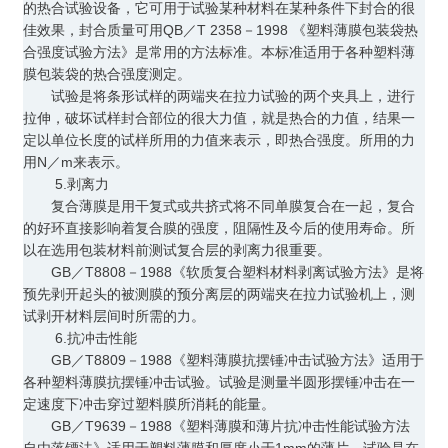
的热合试验设备，它可用于试验某种材料在某种条件下封合的很
佳效果，封合质量可用QB／T 2358－1998 《塑料薄膜包装袋热
合强度试验方法》是常用的方法标准。本标准适用于各种塑料薄
膜包装袋的热合强度测定。
试验是将条形试样的两端夹在拉力试验的两个夹具上，进行
拉伸，破坏试样封合部位的很大力值，就是热合的力值，结果一
定以单位长度的试样所用的力值来表示，即热合强度。所用的力
用N／m来表示。
5.剥离力
复合薄膜是用干复式或共挤式将不同单膜复合在一起，复合
的好环直接影响着复合膜的强度，阻隔性及今后的使用寿命。所
以在选用包装材料前测试复合层的剥离力很重要。
GB／T8808－1988《软质复合塑料材料剥离试验方法》是将
预先剥开起头的被测膜的预分离层的两端夹在拉力试验机上，测
试剥开材料层间时所需的力。
6.抗冲击性能
GB／T8809－1988《塑料薄膜抗摆锤冲击试验方法》适用于
各种塑料薄膜抗摆锤冲击试验。试验是测量半圆形摆锤冲击在一
定速度下冲击穿过塑料膜所消耗的能量。
GB／T9639－1988《塑料薄膜和薄片抗冲击性能试验方法