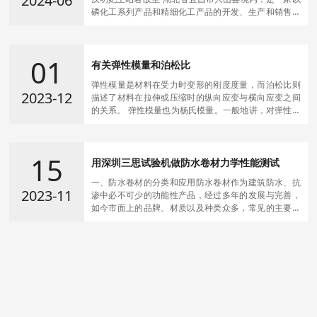
2024-06
磷化工系列产品和精细化工产品的开发、生产和销售为
主业的上市公司。公司于1999年在上海证券交易所上
市，股票代码：“600141”，总资产334.88亿元，员工
11779人，位居中国上市公司500强第489位。通过二十
01
多年的发展，公司已成为中国最大的精细磷酸盐生产企
有关弹性模量和泊松比
业之一，兴发集团属于兴山县国资
弹性模量是材料在受力时变形的刚度度量，而泊松比则
2023-12
描述了材料在拉伸或压缩时的纵向应变与横向应变之间
的关系。 弹性模量也为杨氏模量。一般地讲，对弹性体
施加一个外界作用（称为“应力”）后，弹性体会发生形状
的改变（称为“应变”），“弹性模量”的一般定义是：应力
除以应变。弹性模量可视为衡量材料产生弹性变形难易
15
程度的指标，其值越大，使材料发生一定弹性变形的应
用深圳三思试验机做防水卷材力学性能测试
力也越大，即材料刚度越大，
一、防水卷材的分类和应用防水卷材作为建筑防水、抗
2023-11
渗中必不可少的功能性产品，经过多年的发展与完善，
如今市面上的品牌、材质以及种类众多，常见的主要有
以下几类：1、沥青防水卷材沥青防水卷材是在基胎(如
原纸、纤维织物)上侵涂沥青后，再在表面撒布粉状或片
状的隔离材料而制成的可卷曲片状防水材料。2、自粘防
水卷材自粘防水卷材是一种以SBS等合成橡胶、增粘剂
及优质道路石油沥青等配制成的自粘橡胶沥青为基料，
强韧的高