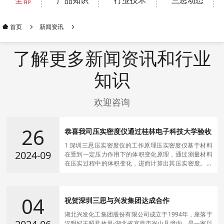
全部
产品知识
行业技术
三思动态
新闻资讯
首页
了解更多新闻资讯和行业
知识
欢迎咨询
26
恭喜我司压实密度仪通过桂林电子科技大学验收
1 深圳三思压实密度仪的工作原理压实密度仪基于材料
2024-09
在受到一定压力作用下的体积变化原理，通过测量材料
在压实过程中的体积变化，进而计算出其压实密度。该
设备通常由压力施加系统、体积测量系统和数据处理系
统组成。在测试过程中，首先将待测材料放入压实密度
仪的样品室中，然后通过压力施加系统施加一定的压
04
力，同时利用体积测量系统实时监测材料的体积变化，
祝贺深圳三思与兴发集团达成合作
最终通过数据处理系统得出压实密度值。2 桂林电子科
湖北兴发化工集团股份有限公司成立于1994年，座落于
技大学简介桂林
汉明妃王昭君故里-湖北省宜昌市兴山县境内，是一家以