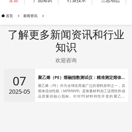
全部
产品知识
行业技术
三思动态
新闻资讯
首页
了解更多新闻资讯和行业
知识
欢迎咨询
07
聚乙烯（PE）熔融指数测试仪：精准测定熔体
流动性能，助力材料质量升级
聚乙烯（PE）作为全球应用最广泛的塑料原料之一，其
2025-05
熔体流动性能（MFR/MVR）是衡量材料加工适用性和成
品质量的核心指标。针对PE材料特性开发的‌聚乙烯
（PE）熔融指数测试仪‌，通过高精度控温、智能化操作
和标准化测试流程，为塑料生产企业、质检机构及研发
部门提供科学、可靠的熔融指数检测方案，助力优化生
产工艺，保障产品质量。