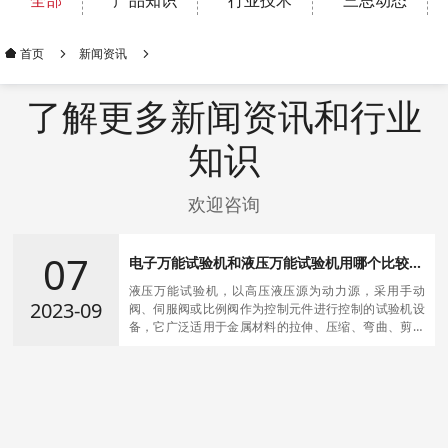
全部
产品知识
行业技术
三思动态
新闻资讯
首页
了解更多新闻资讯和行业
知识
欢迎咨询
07
电子万能试验机和液压万能试验机用哪个比较
好？
液压万能试验机，以高压液压源为动力源，采用手动
2023-09
阀、伺服阀或比例阀作为控制元件进行控制的试验机设
备，它广泛适用于金属材料的拉伸、压缩、弯曲、剪切
试验，也可用于水泥、混凝土等非金属材料的抗压和抗
折试验。想高效率买到合用的液压万能试验机?这是需要
做一番功课的。 液压式万能试验机适用于金属资料
在静力作用下停止拉伸、紧缩、或弯曲等试验,亦可用于
混凝土和砖石等构筑资料的试验,并备有弯曲附件,兼作金
属材料工艺