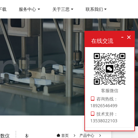
下载
服务中心
关于三思
联系我们
-
×
在线交流
客服微信
咨询热线：
18926546499
技术支持：
13538022103
指数仪
材料制样机
压实密度仪
电子扭转试验机
产品中心
首页