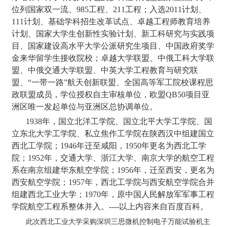
位列国家双一流、985工程、211工程；入选2011计划、
111计划、基础学科招生改革试点、卓越工程师教育培养
计划、国家大学生创新性实验计划、新工科研究与实践项
目、国家建设高水平大学公派研究生项目、中国政府奖学
金来华留学生接收院校；卓越大学联盟、中俄工科大学联
盟、中俄交通大学联盟、中英大学工程教育与研究联
盟、“一带一路”航天创新联盟、全国高等军工院校课程思
政联盟成员，学位授权自主审核单位，欧盟QB50项目亚
洲区唯一发起单位与亚洲区总协调单位。
1938年，国立北洋工学院、国立北平大学工学院、国
立东北大学工学院、私立焦作工学院在陕西汉中组建国立
西北工学院；1946年迁至咸阳，1950年更名为西北工学
院；1952年，交通大学、浙江大学、南京大学的航空工程
系在南京组建华东航空学院；1956年，迁至西安，更名为
西安航空学院；1957年，西北工学院与西安航空学院合并
组建西北工业大学；1970年，原中国人民解放军军事工程
学院航空工程系整体并入。----以上内容来自百度百科。
此次西北工业大学采购深圳三思微机控制电子万能试验机主