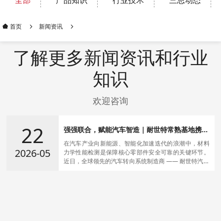
全部
产品知识
行业技术
三思动态
新闻资讯
首页
了解更多新闻资讯和行业
知识
欢迎咨询
22
强强联合，赋能汽车智造｜耐世特常熟基地携手
深圳三思，以精密检测筑牢品质根基
在汽车产业向新能源、智能化加速迭代的浪潮中，材料
2026-05
力学性能检测是保障核心零部件安全可靠的关键环节。
近日，全球领先的汽车转向系统制造商 —— 耐世特汽车
零部件（常熟）有限公司（以下简称 “耐世特常熟”），
正式采购深圳三思试验设备有限公司（以下简称 “深圳三
思”）CMT4104 10KN（配大变形）与 CMT5305 300KN
电子万能试验机，用于新能源汽车转向系统零部件、金
属及高分子材料的力学性能测试，以高精度检测能力赋
能研发与生产全流程，双方携手打造汽车零部件检测领