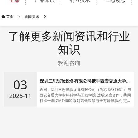
全部
产品知识
行业技术
三思动态
新闻资讯
首页
了解更多新闻资讯和行业
知识
欢迎咨询
03
深圳三思试验设备有限公司携手西安交通大学定
制化CMT4000系列高低温箱电子万能试验机项
近日，深圳三思试验设备有限公司（简称 SASTEST）与
目
2025-11
西安交通大学材料科学与工程学院 达成深度合作，共同
打造一套 CMT4000系列高低温箱电子万能试验机 定制
化解决方案。该项目的成功实施，标志着双方在 金属材
料性能测试与科研创新 领域迈出了坚实一步。