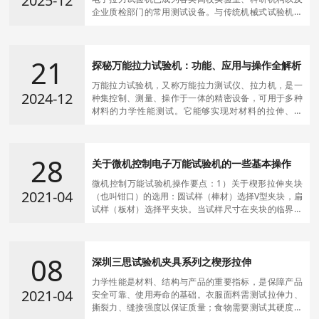
2025-12
企业质检部门的常用测试设备。与传统机械式试验机相
比，它在测试精度、智能化程度、操作便捷性等方面都
有显著提升，是现代材料力学测试的重要工具。
21
探秘万能拉力试验机：功能、应用与操作全解析
万能拉力试验机，又称万能拉力测试仪、拉力机，是一
2024-12
种集控制、测量、操作于一体的精密设备，可用于多种
材料的力学性能测试。它能够实现对材料的拉伸、压
缩、弯曲、剪切、剥离、撕裂等试验，广泛应用于建筑
建材、航空航天、机械制造、电线电缆、橡胶塑料、纺
织、家电等众多行业的材料检验分析，是科研院校、大
28
专院校、工矿企业、技术监督、商检仲裁等部门的理想
关于微机控制电子万能试验机的一些基本操作
测试设备。
微机控制万能试验机操作要点：1）关于楔形拉伸夹块
2021-04
（也叫钳口）的选用：圆试样（棒材）选择V型夹块，扁
试样（板材）选择平夹块。当试样尺寸在夹块的临界尺
寸时，尽量选用尺寸较小的一种。2）关于试样的装卡：
装夹块时，让微机控制万能试验机处于断电状态。试样
夹紧，圆试样夹在V型夹块的中间，扁试样须垂直于夹
08
块，不能倾斜。夹持部分要足够长，不少于夹块长度的
深圳三思试验机夹具系列之楔形拉伸
3/4。上下夹头夹紧时，严谨升降横梁。3）关于力值清
力学性能是材料、结构与产品的重要指标，是保障产品
零：在软
2021-04
安全可靠、使用寿命的基础。衣服面料需测试拉伸力、
撕裂力、缝接强度以保证质量；食物需要测试其硬度、