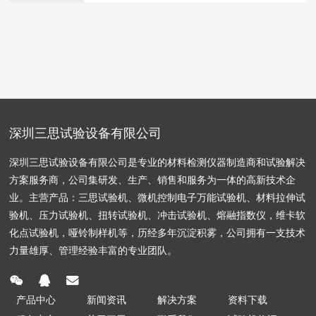
脆性、弹性、咀嚼性等来提高口感；建筑物中的钢筋、
混泥土需测试基强度、韧性以保证稳固；高铁、汽车的
材料与零件需测试其强度与疲劳寿命以保证安全；手机
等电子电器也需测试抗压、抗弯能力防止屏幕碎裂…衣
食住行相关，以及生产生活中所有材料与产品，一般均
需考虑其
深圳三思试验设备有限公司
深圳三思试验设备有限公司是专业的材料检测仪器制造商和试验解决
方案服务商，公司集研发、生产、销售和服务为一体的高新技术企
业。主营产品：三思试验机、微机控制电子万能试验机、材料拉伸试
验机、压力试验机、扭转试验机、冲击试验机、熔融指数仪，维卡软
化点试验机，哑铃制样机等，历经多年沉淀积雾，公司拥有一支技术
力量雄厚、管理经验丰富的专业团队。
产品中心
新闻资讯
解决方案
资料下载