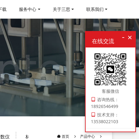
下载
服务中心
关于三思
联系我们
-
×
在线交流
客服微信
咨询热线：
18926546499
技术支持：
13538022103
指数仪
材料制样机
压实密度仪
电子扭转试验机
产品中心
首页