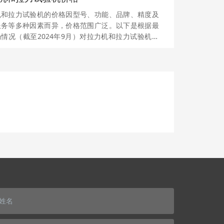
机和拉力试验机的价格因型号、功能、品牌、精度及
服务等多种因素而异，价格范围广泛。以下是根据最
情况（截至2024年9月）对拉力机和拉力试验机价
致概述：1. 价格范围拉力机和拉力试验机的价格可
几千元到几十万元不等。具体价格取决于设备的规
能、品牌知名度及售后服务等因素。2. 价格示例低
号：一些小型、基础的拉力机和拉力试验机价格可能
亲民，如薄膜拉力试验机、小型桌上拉力