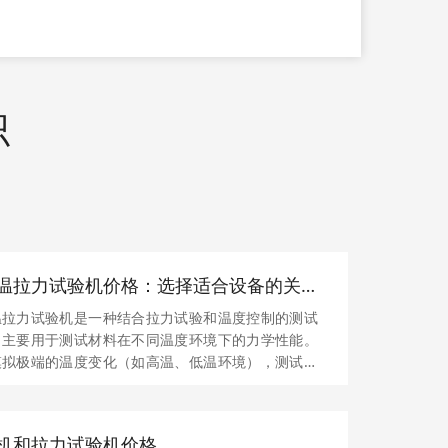
识
温拉力试验机价格：选择适合设备的关
素与价格分析
温拉力试验机是一种结合拉力试验和温度控制的测试
，主要用于测试材料在不同温度环境下的力学性能。
模拟极端的温度变化（如高温、低温环境），测试材
抗拉强度、延伸率、屈服强度等指标。该设备广泛应
航空航天、汽车、电子、塑料、橡胶等行业，用于材
研发、质量检测与产品认证。
机和拉力试验机价格