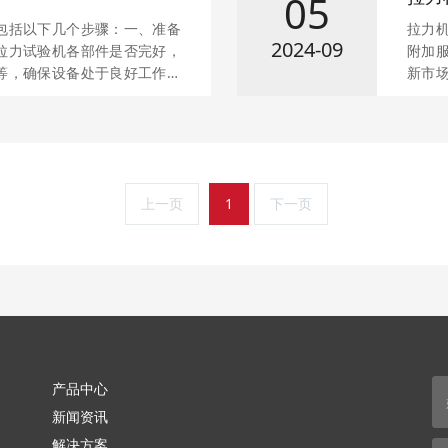
05
包括以下几个步骤：一、准备
拉力
2024-09
拉力试验机各部件是否完好，
附加
等，确保设备处于良好工作状
新市场
电源连线和信号连线连接无误
格的大
arr;计算机&rarr;打印机
以从
拉力试验机，还需开启高低温
格、性
安装夹具：根据待测材料的性
端型
夹具并正确安装于试验机上。
较为
上一页
1
下一页
产品中心
新闻资讯
解决方案